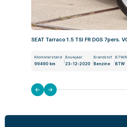
SEAT Tarraco 1.5 TSI FR DGS 7pers. V
KEYLESS l ASSISTENTIE l DCC l TREK
Kilometerstand
Bouwjaar
Brandstof
BTW/
99490 km
23-12-2020
Benzine
BTW