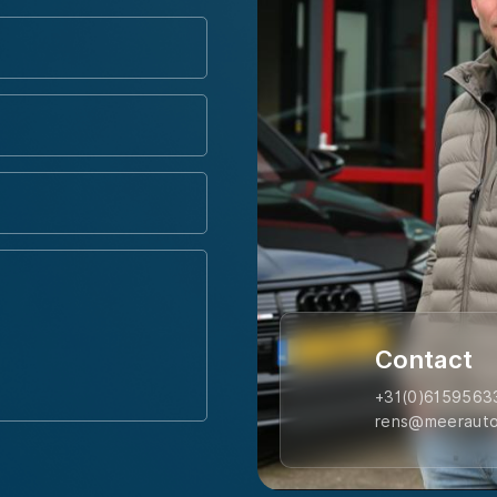
Contact
+31(0)6159563
rens@meerauto