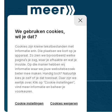
We gebruiken cookies,
wil je dat?
Cookies zijn kleine tekstbestanden met
informatie erin. Die plaatsen we kort op je
apparaat. Zo zien we bijvoorbeeld welke
pagina’s je zag, waar je afhaakte en wat je
invulde. Op die manier hebben wij
informatie waar we jouw websitebezoek
beter mee maken. Handig toch? Natuurlijk
kies je zelf of je dat toestaat. Daar zijn we
eerlijk over. Klik op “Cookie instellingen”,
vind meer informatie en beheer je
voorkeuren.
Cookie instellingen
Cookies weigeren