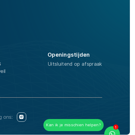
Openingstijden
6
Uitsluitend op afspraak
eil
g ons:
Kan ik je misschien helpen?
1