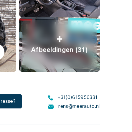
Afbeeldingen (31)
+31(0)615956331
eresse?
rens@meerauto.nl