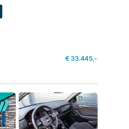
Home
€ 33.445,-
Aanbod
Diensten
Over ons
Verkocht
Contact