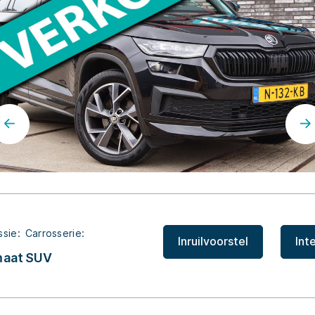
ssie:
Carrosserie:
Inruilvoorstel
Int
maat
SUV