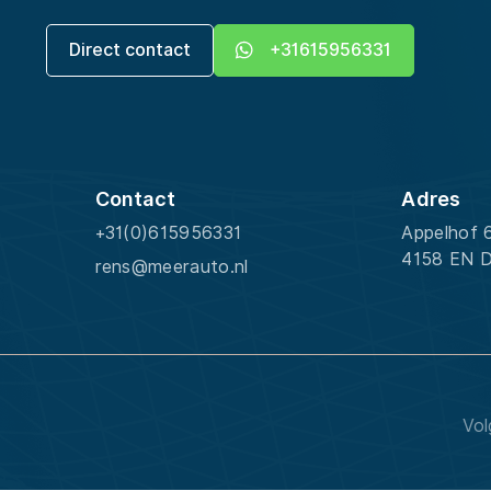
Direct contact
+31615956331
Contact
Adres
+31(0)615956331
Appelhof 
4158 EN D
rens@meerauto.nl
Vol