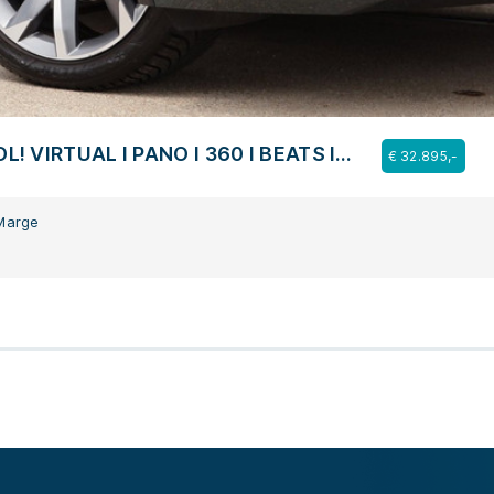
OL! VIRTUAL l PANO l 360 l BEATS l
€ 32.895,-
HAAK l ORG.NL l DEALER OH
Marge