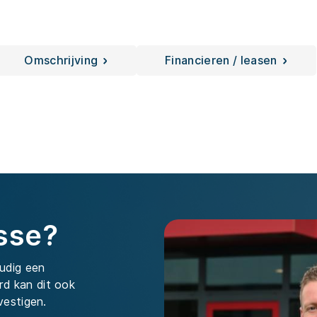
Omschrijving
Financieren / leasen
sse?
udig een
rd kan dit ook
vestigen.