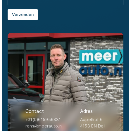
Verzenden
Contact
Adres
+31(0)615956331
Appelhof 6
rens@meerauto.nl
4158 EN Deil