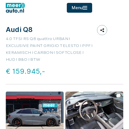
Menu
Audi Q8
Home
4.0 TFSI RS Q8 quattro URBAN l
Aanbod
EXCLUSIVE PAINT GRIGIO TELESTO l PPF l
KERAMISCH l CARBON l SOFTCLOSE l
Diensten
HUD l B&O l BTW
Over ons
€ 159.945,-
Verkocht
Contact