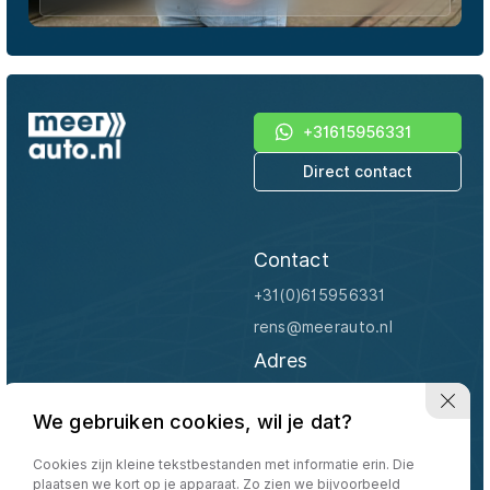
+31615956331
Direct contact
Contact
+31(0)615956331
rens@meerauto.nl
Adres
Appelhof 6
We gebruiken cookies, wil je dat?
4158 EN Deil
Openingstijden
Cookies zijn kleine tekstbestanden met informatie erin. Die
plaatsen we kort op je apparaat. Zo zien we bijvoorbeeld
Uitsluitend op afspraak