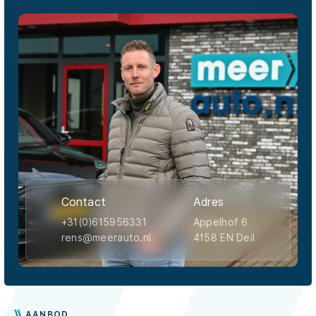
Contact
Adres
+31(0)615956331
Appelhof 6
rens@meerauto.nl
4158 EN Deil
AANBOD