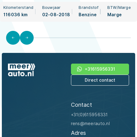
AMG Premium Plus l PANO l
SFEER l NIGHT l MATRIX l EL-
Kilometerstand
Bouwjaar
Brandstof
BTW/Marge
116036 km
02-08-2018
Benzine
Marge
STOEL l 19INCH
+31615956331
Direct contact
Contact
+31(0)615956331
rens@meerauto.nl
Adres