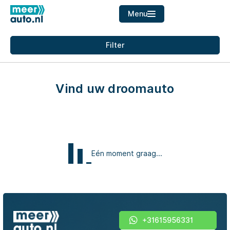
Menu
Filters
Filter
Merk
Home
Merk
Aanbod
Vind uw droomauto
Diensten
Model
Over ons
Model
Verkocht
Brandstof
Eén moment graag...
Contact
Transmissie
Kleur
+31615956331
Kleur