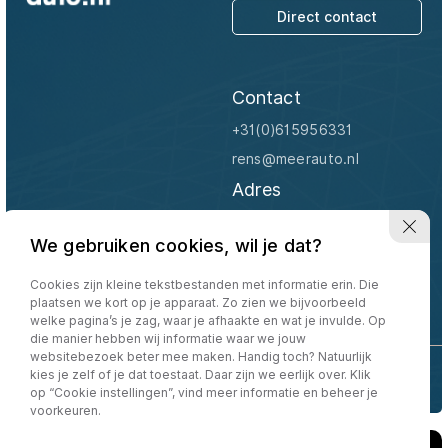
Direct contact
Carrosserie
Carrosserie
Contact
Prijs (€)
+31(0)615956331
rens@meerauto.nl
-
Adres
Kilometerstand
Appelhof 6
We gebruiken cookies, wil je dat?
4158 EN Deil
-
Openingstijden
Cookies zijn kleine tekstbestanden met informatie erin. Die
Bouwjaar
plaatsen we kort op je apparaat. Zo zien we bijvoorbeeld
Uitsluitend op afspraak
welke pagina’s je zag, waar je afhaakte en wat je invulde. Op
die manier hebben wij informatie waar we jouw
-
websitebezoek beter mee maken. Handig toch? Natuurlijk
kies je zelf of je dat toestaat. Daar zijn we eerlijk over. Klik
Volg ons:
op “Cookie instellingen”, vind meer informatie en beheer je
Sorteren op:
Sorteren op
voorkeuren.