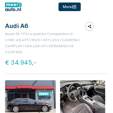
Menu
Audi A6
Home
Avant 55 TFSI e quattro Competition S-
Aanbod
LINE l ADAPT.CRUIS l KEYLESS l CAMERA l
CARPLAY l DEALER OH l KERAMISCHE
Diensten
COATING
Over ons
€ 34.945,-
Verkocht
Contact