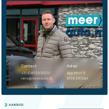
Contact
Adres
+31(0)615956331
Appelhof 6
rens@meerauto.nl
4158 EN Deil
AANBOD