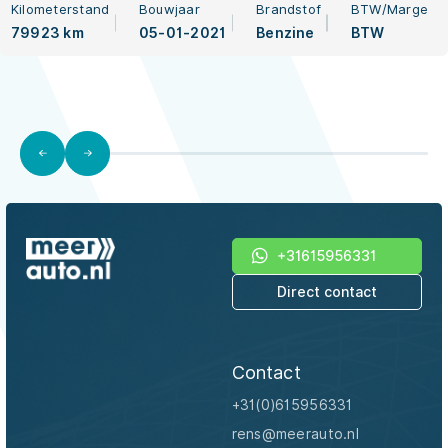
HUD l H/K l 360 CAMERA l
Kilometerstand
Bouwjaar
Brandstof
BTW/Marge
79923 km
05-01-2021
Benzine
BTW
ORG.NL l ORG.NL l NAP l BTW
+31615956331
Direct contact
Contact
+31(0)615956331
rens@meerauto.nl