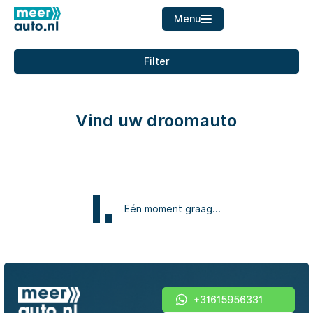
Menu
Filters
Filter
Merk
Home
Merk
Aanbod
Vind uw droomauto
Diensten
Model
Over ons
Model
Verkocht
Brandstof
Eén moment graag...
Contact
Transmissie
Kleur
+31615956331
Kleur