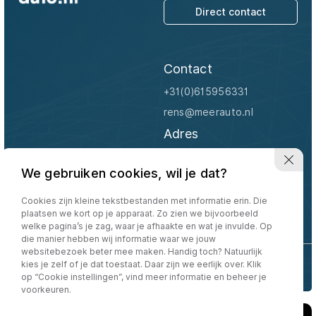
Direct contact
Carrosserie
Carrosserie
Contact
Prijs (€)
+31(0)615956331
rens@meerauto.nl
-
Adres
Kilometerstand
Appelhof 6
We gebruiken cookies, wil je dat?
4158 EN Deil
-
Openingstijden
Cookies zijn kleine tekstbestanden met informatie erin. Die
Bouwjaar
plaatsen we kort op je apparaat. Zo zien we bijvoorbeeld
Uitsluitend op afspraak
welke pagina’s je zag, waar je afhaakte en wat je invulde. Op
die manier hebben wij informatie waar we jouw
-
websitebezoek beter mee maken. Handig toch? Natuurlijk
kies je zelf of je dat toestaat. Daar zijn we eerlijk over. Klik
Volg ons:
op “Cookie instellingen”, vind meer informatie en beheer je
Sorteren op:
Sorteren op
voorkeuren.